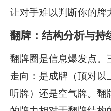
让对手难以判断你的牌
翻牌：结构分析与持
翻牌圈是信息爆发点。
走向：是成牌（顶对以
听牌）还是空气牌。翻
的牌力相对于翻牌结构