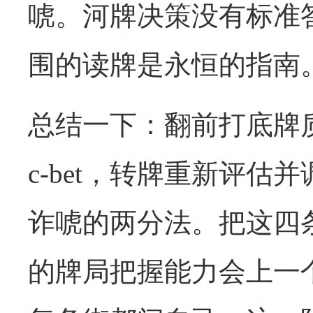
唬。河牌决策没有标准
围的读牌是永恒的指南
总结一下：翻前打底牌
c-bet，转牌重新评
诈唬的两分法。把这四
的牌局把握能力会上一