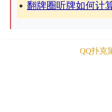
翻牌圈听牌如何计
QQ扑克