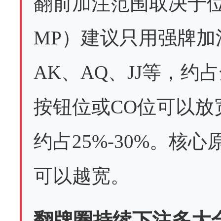
翻前加注范围取决于位
MP）建议只用强牌加
AK、AQ、JJ等，约占
按钮位或CO位可以放
约占25%-30%。核
可以越宽。
翻牌圈持续下注多大