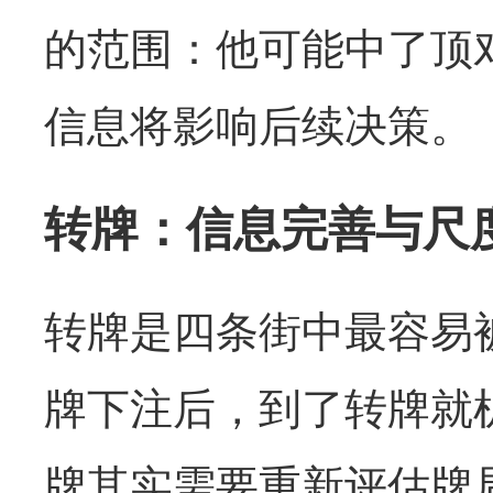
的范围：他可能中了顶
信息将影响后续决策。
转牌：信息完善与尺
转牌是四条街中最容易
牌下注后，到了转牌就
牌其实需要重新评估牌