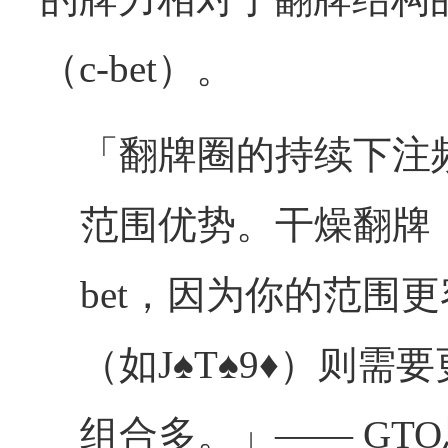
（c-bet）。
「翻牌圈的持续下注
范围优势。干燥翻牌（如
bet，因为你的范围
（如J♠T♠9♦）则
组合多。」—— GT