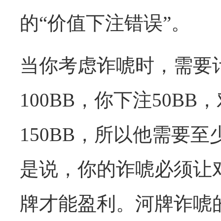
的“价值下注错误”。
当你考虑诈唬时，需要
100BB，你下注50BB
150BB，所以他需要
是说，你的诈唬必须让
牌才能盈利。河牌诈唬