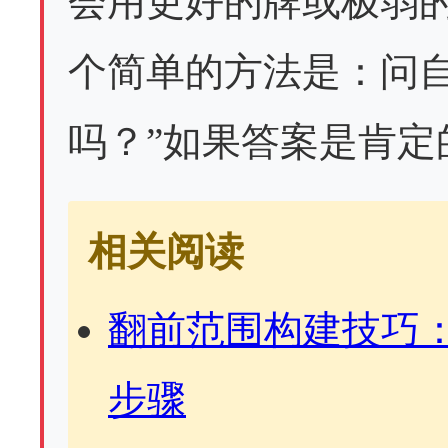
会用更好的牌或极弱
个简单的方法是：问自
吗？”如果答案是肯定
相关阅读
翻前范围构建技巧
步骤