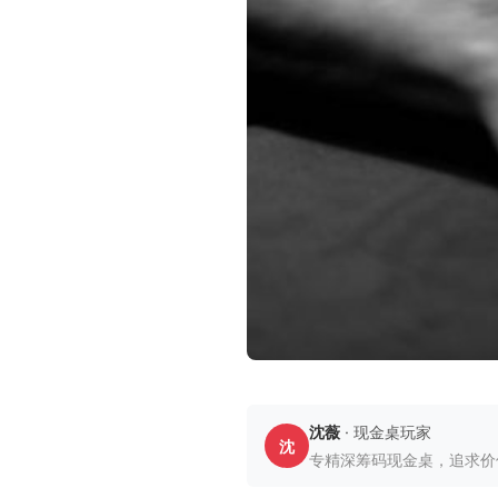
沈薇
· 现金桌玩家
沈
专精深筹码现金桌，追求价