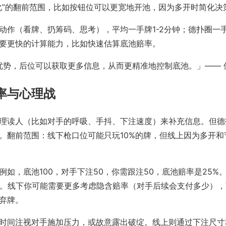
化”的翻前范围，比如按钮位可以更宽地开池，因为多开时简化决
作（看牌、扔筹码、思考），平均一手牌1-2分钟；德扑圈一手
要更快的计算能力，比如快速估算底池赔率。
优势，后位可以获取更多信息，从而更精准地控制底池。」—— 
率与心理战
理读人（比如对手的呼吸、手抖、下注速度）来补充信息。但德
。翻前范围：线下枪口位可能只玩10%的牌，但线上因为多开和节
如，底池100，对手下注50，你需跟注50，底池赔率是25
利。线下你可能需要更多考虑隐含赔率（对手后续会支付多少）
弃牌。
时间注视对手施加压力，或故意露出破绽。线上则通过下注尺寸