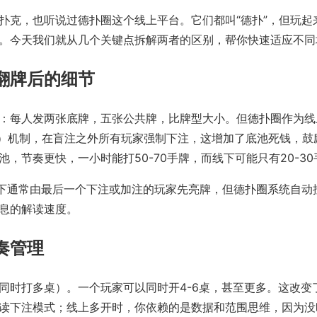
扑克，也听说过德扑圈这个线上平台。它们都叫“德扑”，但玩起
。今天我们就从几个关键点拆解两者的区别，帮你快速适应不同
翻牌后的细节
：每人发两张底牌，五张公共牌，比牌型大小。但德扑圈作为线
nte）机制，在盲注之外所有玩家强制下注，这增加了底池死钱，
，节奏更快，一小时能打50-70手牌，而线下可能只有20-30
线下通常由最后一个下注或加注的玩家先亮牌，但德扑圈系统自动
息的解读速度。
奏管理
同时打多桌）。一个玩家可以同时开4-6桌，甚至更多。这改变
读下注模式；线上多开时，你依赖的是数据和范围思维，因为没