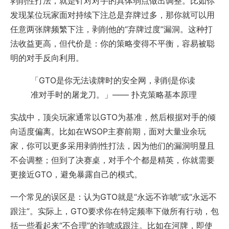
剥削性打法，就是针对对手的具体弱点做出调整。比如你
发现某位玩家面对持续下注总是弃牌过多，那你就可以用
任意两张牌频繁下注，剥削他的“弃牌过度”漏洞。这种打
法收益更高，但代价是：你的策略变得不平衡，容易被聪
明的对手反向利用。
「GTO是你无法读牌时的安全网，剥削是你读
准对手时的屠龙刀。」—— 扑克策略基本原理
实战中，顶尖玩家通常以GTO为基准，然后根据对手的倾
向适度偏离。比如在WSOP主赛前期，面对大量业余玩
家，你可以更多采用剥削性打法，因为他们的漏洞明显且
不会调整；但到了决赛桌，对手个个都是精英，你就需要
更接近GTO，避免暴露自己的模式。
一个常见的误区是：认为GTO就是“永远不诈唬”或“永远不
跟注”。实际上，GTO要求你在特定频率下做所有行动，包
括一些看起来“不合理”的诈唬或跟注。比如在河牌，即使