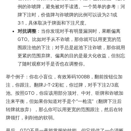
例的诈唬牌，避免被对手读透。一个简单的参考：河
牌下注时，价值牌与诈唬牌的比例可以设为2:1或
3:1，具体取决于牌面和下注尺度。
对抗调整
：当你发现对手有明显漏洞时，果断偏离
GTO。比如对手从不诈唬，那你就可以用更宽的范
围跟注他的下注；对手总是超池下注诈唬，那你就用
更紧的范围弃牌。偏离的目的是最大化收益，但别忘
了随时观察对手是否也在调整你。
举个例子：你在小盲位，有效筹码100BB，翻前按钮位加
注，你跟注。翻牌J-T-2彩虹，你过牌，对手下注2/3底
池。按照GTO，你应该用部分顶对、中对、听牌和诈唬加
注来平衡，但如果你知道对手是个“一枪流”（翻牌下注后
转牌就放弃），那么你可以用更宽的范围跟注，然后在转
牌领打，剥削他的软弱。
最后，GTO不是一夜能掌握的技能，但它提供了一个清晰