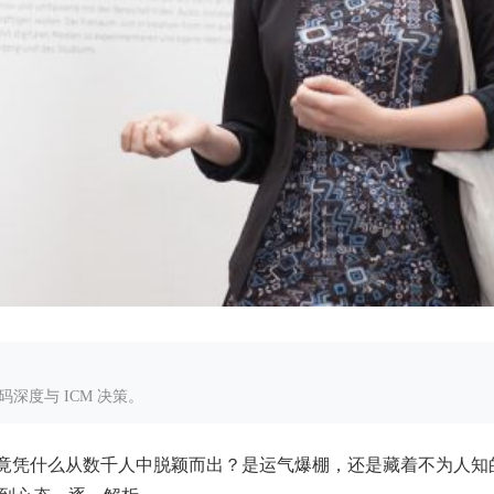
深度与 ICM 决策。
究竟凭什么从数千人中脱颖而出？是运气爆棚，还是藏着不为人知