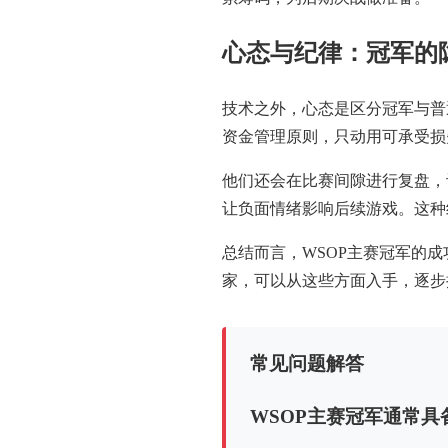
心态与纪律：冠军的
技术之外，心态是区分冠军与普
资金管理原则，只动用可承受损失的
他们还会在比赛间隙进行复盘，记
让负面情绪影响后续游戏。这种
总结而言，WSOP主赛冠军的
家，可以从这些方面入手，逐步
常见问题解答
WSOP主赛冠军通常具