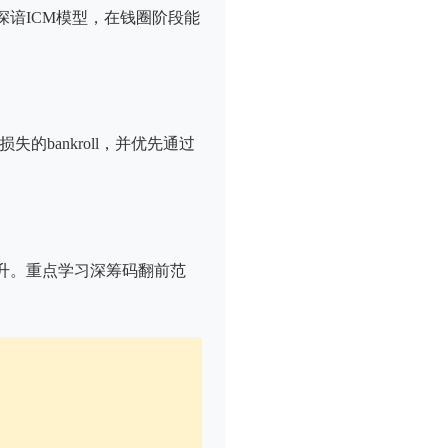
谙ICM模型，在钱圈阶段能
bankroll，并优先通过
升。重点学习深筹码翻前范