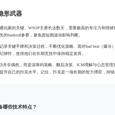
隐形武器
通玩家的关键。WSOP主赛长达数天，需要极高的专注力和情绪
bankroll参赛，避免因短期波动影响判断。
录关键手牌和决策过程，不断优化策略。面对bad beat（爆
纪律性，使得他们在长期竞技中保持稳定发挥。
成功并非偶然，而是深筹码策略、翻后决策、ICM理解与心态管
提升自己的扑克水平。记住，扑克是一场长期的智力博弈，持续
备哪些技术特点？