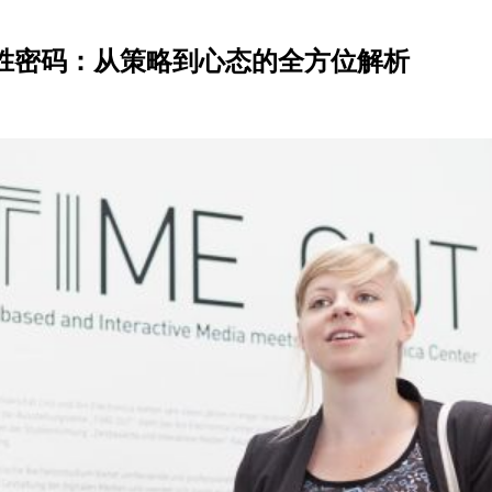
制胜密码：从策略到心态的全方位解析