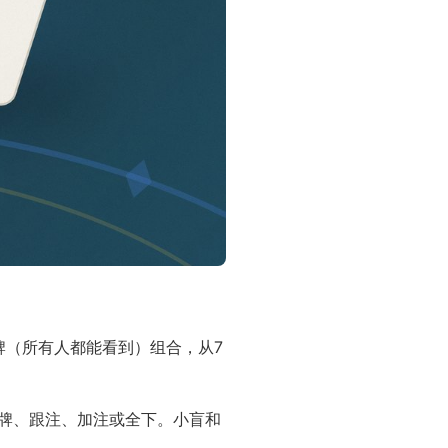
牌（所有人都能看到）组合，从7
弃牌、跟注、加注或全下。小盲和