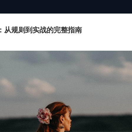
：从规则到实战的完整指南