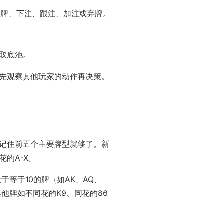
过牌、下注、跟注、加注或弃牌。
取底池。
能先观察其他玩家的动作再决策。
记住前五个主要牌型就够了。新
的A-X。
等于10的牌（如AK、AQ、
他牌如不同花的K9、同花的86