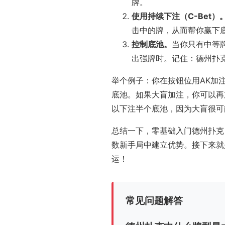
牌。
使用持续下注（C-Bet）
击中的牌，从而帮你赢下
控制底池。
当你只有中等
出强牌时。记住：德州扑
举个例子：你在按钮位用AK加
底池。如果大盲加注，你可以再
以下注半个底池，因为大盲很可
总结一下，零基础入门德州扑克
数新手局中建立优势。接下来就
运！
常见问题解答