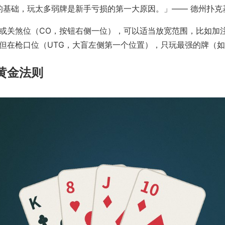
的基础，玩太多弱牌是新手亏损的第一大原因。」—— 德州扑克
或关煞位（CO，按钮右侧一位），可以适当放宽范围，比如加注
在枪口位（UTG，大盲左侧第一个位置），只玩最强的牌（如AA
黄金法则