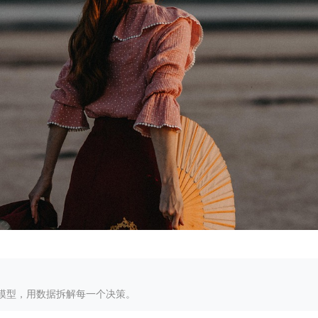
率模型，用数据拆解每一个决策。