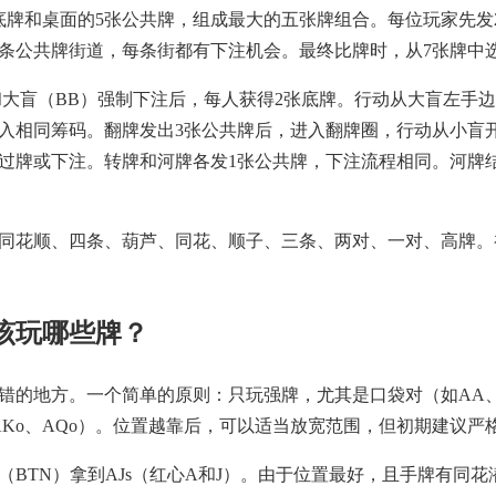
底牌和桌面的5张公共牌，组成最大的五张牌组合。每位玩家先发
条公共牌街道，每条街都有下注机会。最终比牌时，从7张牌中
和大盲（BB）强制下注后，每人获得2张底牌。行动从大盲左手
入相同筹码。翻牌发出3张公共牌后，进入翻牌圈，行动从小盲
过牌或下注。转牌和河牌各发1张公共牌，下注流程相同。河牌
同花顺、四条、葫芦、同花、顺子、三条、两对、一对、高牌。
该玩哪些牌？
错的地方。一个简单的原则：只玩强牌，尤其是口袋对（如AA、
如AKo、AQo）。位置越靠后，可以适当放宽范围，但初期建议严
（BTN）拿到AJs（红心A和J）。由于位置最好，且手牌有同