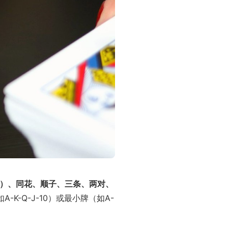
）、同花、顺子、三条、两对、
-Q-J-10）或最小牌（如A-