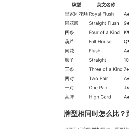
牌型
英文名称
皇家同花顺
Royal Flush
A♠
同花顺
Straight Flush
9♣
四条
Four of a Kind
K♥
葫芦
Full House
Q
同花
Flush
A♠
顺子
Straight
10
三条
Three of a Kind
7♠
两对
Two Pair
A
一对
One Pair
J♠
高牌
High Card
A♠
牌型相同时怎么比？