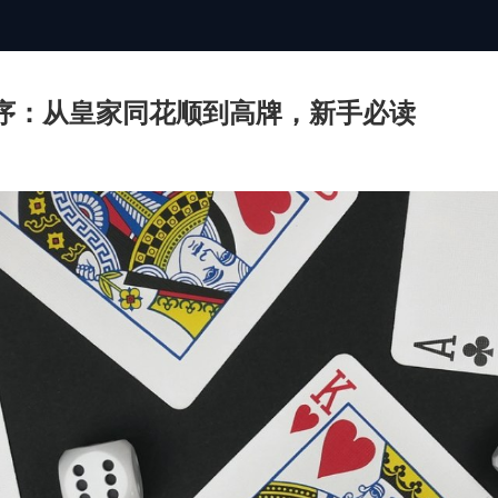
序：从皇家同花顺到高牌，新手必读