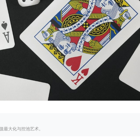
值最大化与控池艺术。