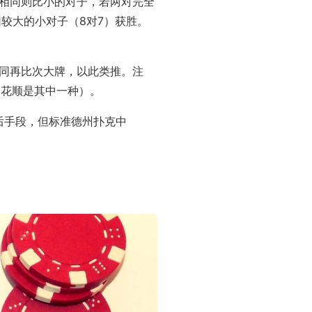
相同则比小的对子，若两对完全
A因较大的小对子（8对7）获胜。
同再比次大牌，以此类推。注
家同花顺是其中一种）。
后手段，但标准德州扑克中