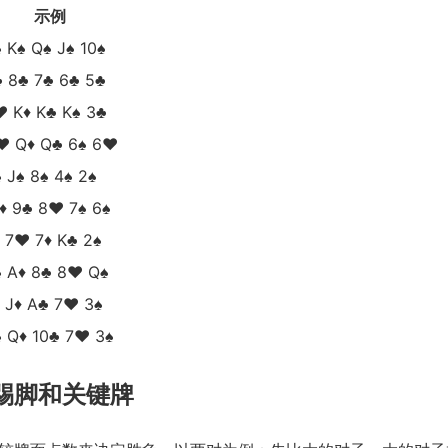
示例
 K♠ Q♠ J♠ 10♠
 8♣ 7♣ 6♣ 5♣
 K♦ K♣ K♠ 3♣
♥ Q♦ Q♣ 6♠ 6♥
 J♠ 8♠ 4♠ 2♠
♦ 9♣ 8♥ 7♠ 6♠
 7♥ 7♦ K♣ 2♠
♠ A♦ 8♣ 8♥ Q♠
 J♦ A♣ 7♥ 3♠
 Q♦ 10♣ 7♥ 3♠
踢脚和关键牌