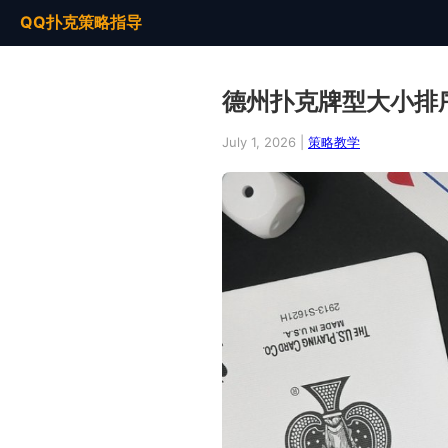
QQ扑克策略指导
德州扑克牌型大小排
July 1, 2026 |
策略教学