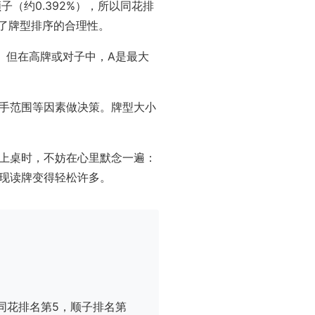
子（约0.392%），所以同花排
定了牌型排序的合理性。
点。但在高牌或对子中，A是最大
手范围等因素做决策。牌型大小
上桌时，不妨在心里默念一遍：
现读牌变得轻松许多。
同花排名第5，顺子排名第